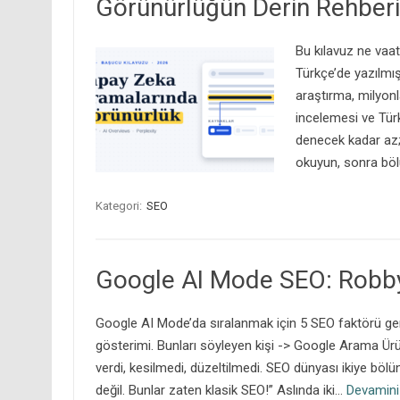
Görünürlüğün Derin Rehberi
Bu kılavuz ne vaa
Türkçe’de yazılmı
araştırma, milyonl
incelemesi ve Türk
denecek kadar az;
okuyun, sonra b
Kategori:
SEO
Google AI Mode SEO: Robby 
Google AI Mode’da sıralanmak için 5 SEO faktörü gere
gösterimi. Bunları söyleyen kişi -> Google Arama Ürü
verdi, kesilmedi, düzeltilmedi. SEO dünyası ikiye böl
değil. Bunlar zaten klasik SEO!” Aslında iki…
Devamini