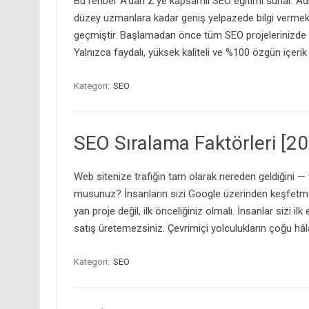
Bu rehber A’dan Z’ye kapsamlı SEO eğitimi sunar. Adı
düzey uzmanlara kadar geniş yelpazede bilgi vermek
geçmiştir. Başlamadan önce tüm SEO projelerinizde baş
Yalnızca faydalı, yüksek kaliteli ve %100 özgün içeri
Kategori:
SEO
SEO Sıralama Faktörleri [2
Web sitenize trafiğin tam olarak nereden geldiğini — v
musunuz? İnsanların sizi Google üzerinden keşfetm
yan proje değil, ilk önceliğiniz olmalı. İnsanlar sizi 
satış üretemezsiniz. Çevrimiçi yolculukların çoğu hâl
Kategori:
SEO