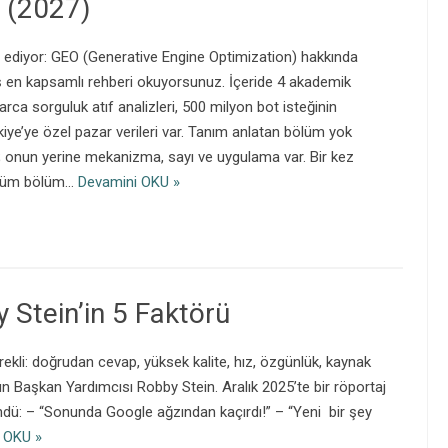
 (2027)
t ediyor: GEO (Generative Engine Optimization) hakkında
ş en kapsamlı rehberi okuyorsunuz. İçeride 4 akademik
arca sorguluk atıf analizleri, 500 milyon bot isteğinin
iye’ye özel pazar verileri var. Tanım anlatan bölüm yok
 onun yerine mekanizma, sayı ve uygulama var. Bir kez
ölüm bölüm…
Devamini OKU »
Stein’in 5 Faktörü
kli: doğrudan cevap, yüksek kalite, hız, özgünlük, kaynak
n Başkan Yardımcısı Robby Stein. Aralık 2025’te bir röportaj
ündü: – “Sonunda Google ağzından kaçırdı!” – “Yeni bir şey
 OKU »