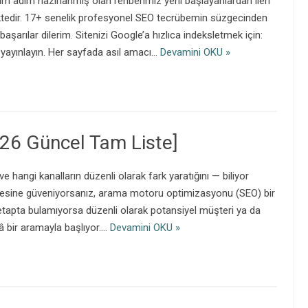
m adım hazırlanmış olan rehberimiz yeni başlayanlardan ileri
tedir. 17+ senelik profesyonel SEO tecrübemin süzgecinden
arılar dilerim. Sitenizi Google’a hızlıca indeksletmek için:
k yayınlayın. Her sayfada asıl amacı…
Devamini OKU »
026 Güncel Tam Liste]
e hangi kanalların düzenli olarak fark yaratığını — biliyor
esine güveniyorsanız, arama motoru optimizasyonu (SEO) bir
ilk etapta bulamıyorsa düzenli olarak potansiyel müşteri ya da
â bir aramayla başlıyor.…
Devamini OKU »