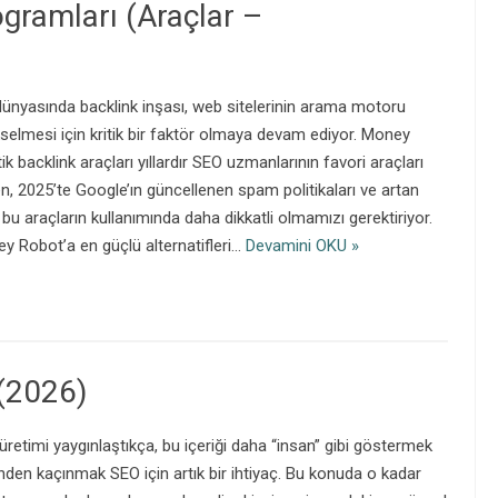
ogramları (Araçlar –
dünyasında backlink inşası, web sitelerinin arama motoru
selmesi için kritik bir faktör olmaya devam ediyor. Money
k backlink araçları yıllardır SEO uzmanlarının favori araçları
en, 2025’te Google’ın güncellenen spam politikaları ve artan
, bu araçların kullanımında daha dikkatli olmamızı gerektiriyor.
y Robot’a en güçlü alternatifleri…
Devamini OKU »
 (2026)
üretimi yaygınlaştıkça, bu içeriği daha “insan” gibi göstermek
nden kaçınmak SEO için artık bir ihtiyaç. Bu konuda o kadar