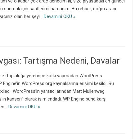
tım ve o kadar çok araç denedim ki, size piyasadaki en güncel
ri sunmak için saatlerimi harcadım. Bu rehber, doğru aracı
yacınız olan her şeyi…
Devamini OKU »
gası: Tartışma Nedeni, Davalar
e’i topluluğa yeterince katkı yapmadan WordPress
Engine’in WordPress.org kaynaklarına erişimi kesildi. Bu
kiledi. WordPress’in yaratıcılarından Matt Mullenweg
in kanseri” olarak isimlendirdi. WP Engine buna karşı
den…
Devamini OKU »