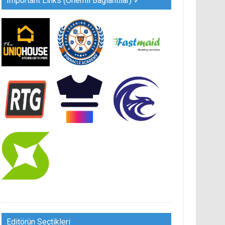
Important Links (Önemli Bağlantılar) ✓
Editörün Seçtikleri