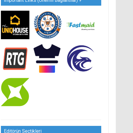
Important Links (Önemli Bağlantılar) ✓
Editörün Seçtikleri