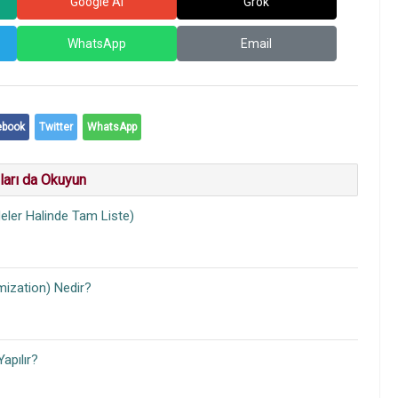
Google AI
Grok
WhatsApp
Email
ebook
Twitter
WhatsApp
ları da Okuyun
eler Halinde Tam Liste)
ization) Nedir?
apılır?