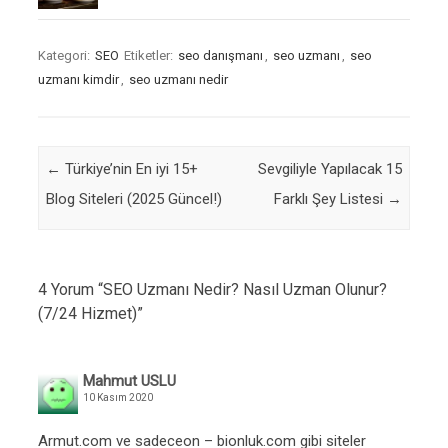
Kategori:
SEO
Etiketler:
seo danışmanı
,
seo uzmanı
,
seo
uzmanı kimdir
,
seo uzmanı nedir
Post navigation
←
Türkiye’nin En iyi 15+
Sevgiliyle Yapılacak 15
Blog Siteleri (2025 Güncel!)
Farklı Şey Listesi
→
4 Yorum “
SEO Uzmanı Nedir? Nasıl Uzman Olunur?
(7/24 Hizmet)
”
Mahmut USLU
10 Kasım 2020
Armut.com ve sadeceon – bionluk.com gibi siteler