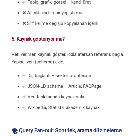
✅ Tablo, grafik, görsel – kendi üret
❌ AI çıktısını birebir yapıştırma
❌ Sırf kelime değişip kopyalanan içerik
5. Kaynak gösteriyor mu?
Veri verirsen kaynak göster, iddia atarsan referans bağla.
Yapısal veri (
schema
) ekle.
✅ Dış bağlantı – sektör otoritesine
✅ JSON-LD schema – Article, FAQPage
✅ Veri tablolarında kaynak satırı
✅ Wikipedia, Statista, akademik kaynak
🌪️ Query Fan-out: Soru tek, arama düzinelerce