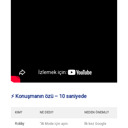
⚡ Konuşmanın özü – 10 saniyede
KIM?
NE DEDI?
NEDEN ÖNEMLI?
Robby
“AI Mode için aynı
İlk kez Google