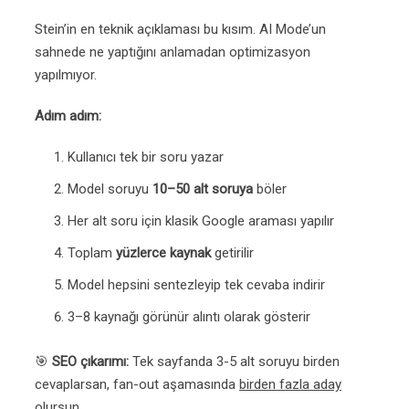
Stein’in en teknik açıklaması bu kısım. AI Mode’un
sahnede ne yaptığını anlamadan optimizasyon
yapılmıyor.
Adım adım:
Kullanıcı tek bir soru yazar
Model soruyu
10–50 alt soruya
böler
Her alt soru için klasik Google araması yapılır
Toplam
yüzlerce kaynak
getirilir
Model hepsini sentezleyip tek cevaba indirir
3–8 kaynağı görünür alıntı olarak gösterir
🎯
SEO çıkarımı:
Tek sayfanda 3-5 alt soruyu birden
cevaplarsan, fan-out aşamasında
birden fazla aday
olursun.