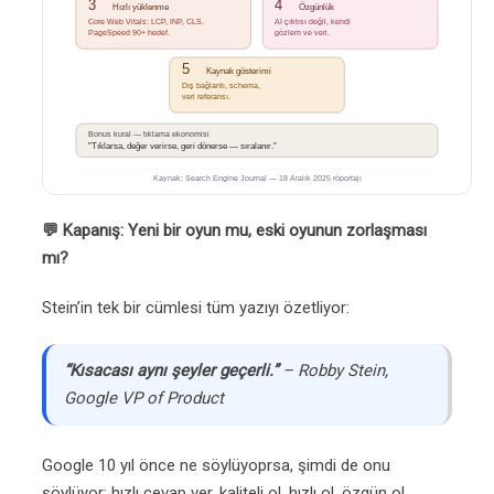
💬 Kapanış: Yeni bir oyun mu, eski oyunun zorlaşması
mı?
Stein’in tek bir cümlesi tüm yazıyı özetliyor:
“Kısacası aynı şeyler geçerli.”
– Robby Stein,
Google VP of Product
Google 10 yıl önce ne söylüyoprsa, şimdi de onu
söylüyor: hızlı cevap ver, kaliteli ol, hızlı ol, özgün ol,