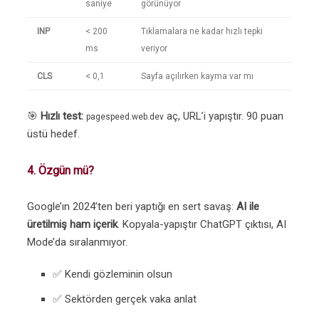
saniye
görünüyor
INP
< 200
Tıklamalara ne kadar hızlı tepki
ms
veriyor
CLS
< 0,1
Sayfa açılırken kayma var mı
🎯
Hızlı test:
aç, URL’i yapıştır. 90 puan
pagespeed.web.dev
üstü hedef.
4. Özgün mü?
Google’ın 2024’ten beri yaptığı en sert savaş:
AI ile
üretilmiş ham içerik
. Kopyala-yapıştır ChatGPT çıktısı, AI
Mode’da sıralanmıyor.
✅ Kendi gözleminin olsun
✅ Sektörden gerçek vaka anlat