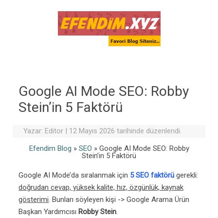
Skip to content
Google AI Mode SEO: Robby
Stein’in 5 Faktörü
Yazar:
Editor
|
12 Mayıs 2026 tarihinde düzenlendi.
Efendim Blog
»
SEO
»
Google AI Mode SEO: Robby
Stein’in 5 Faktörü
Google AI Mode’da sıralanmak için
5 SEO faktörü
gerekli:
doğrudan cevap, yüksek kalite, hız, özgünlük, kaynak
gösterimi
. Bunları söyleyen kişi -> Google Arama Ürün
Başkan Yardımcısı
Robby Stein
.