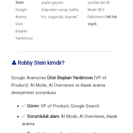
Stein
şeyler geçerli:
içinden biri AI
Google
doğrudan cevap, kalite,
Mode SEO
Arama
hız, özgünlük, kaynak.”
faktörlerini
tek tek
Ürün
saydı
.
Başkan
Yardımcısı
👤 Robby Stein kimdir?
Google Arama’nın
Ürün Başkan Yardımcısı
(VP of
Product). AI Mode, AI Overviews ve klasik arama
deneyiminin sorumlusu.
✅
Görev:
VP of Product, Google Search
✅
Sorumluluk alanı:
AI Mode, AI Overviews, klasik
arama