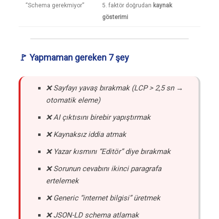
“Schema gerekmiyor”
5. faktör doğrudan
kaynak
gösterimi
🚩 Yapmaman gereken 7 şey
❌ Sayfayı yavaş bırakmak (LCP > 2,5 sn →
otomatik eleme)
❌ AI çıktısını birebir yapıştırmak
❌ Kaynaksız iddia atmak
❌ Yazar kısmını “Editör” diye bırakmak
❌ Sorunun cevabını ikinci paragrafa
ertelemek
❌ Generic “internet bilgisi” üretmek
❌ JSON-LD schema atlamak