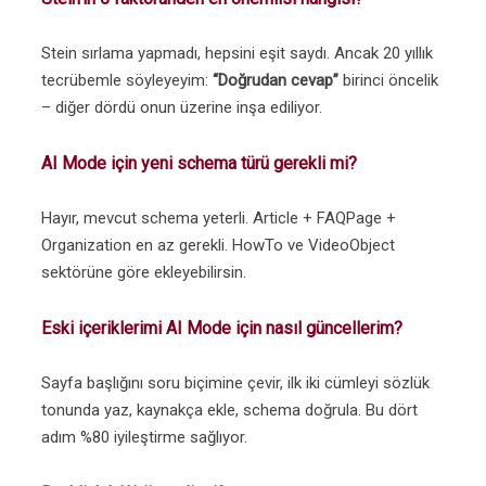
Stein sırlama yapmadı, hepsini eşit saydı. Ancak 20 yıllık
tecrübemle söyleyeyim:
“Doğrudan cevap”
birinci öncelik
– diğer dördü onun üzerine inşa ediliyor.
AI Mode için yeni schema türü gerekli mi?
Hayır, mevcut schema yeterli. Article + FAQPage +
Organization en az gerekli. HowTo ve VideoObject
sektörüne göre ekleyebilirsin.
Eski içeriklerimi AI Mode için nasıl güncellerim?
Sayfa başlığını soru biçimine çevir, ilk iki cümleyi sözlük
tonunda yaz, kaynakça ekle, schema doğrula. Bu dört
adım %80 iyileştirme sağlıyor.