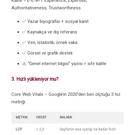
Kalite = E-E-A-T. Experience, Expertise,
Authoritativeness, Trustworthiness.
✅ Yazar biyografisi + sosyal kanıt
✅ Kaynakça ve dış referans
✅ Veri, istatistik, örnek vaka
✅ Görsel ve grafik destek
⚠️ “Genel internet bilgisi” yazısı = sıfır kalite
3. Hızlı yükleniyor mu?
Core Web Vitals – Google’ın 2020’den beri ölçtüğü 3 hız
metriği:
METRIK
HEDEF
ANLAMI
LCP
< 2,5
Sayfanın ana içeriği ne kadar hızlı