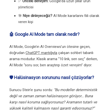
✅
Önceki deneyim:
Google’da uzun yıllar ürün
yöneticisi
🎯
Niye dinleyeceğiz?
AI Mode kararlarını fiili olarak
veren kişi
🤖 Google AI Mode tam olarak nedir?
AI Mode, Google’ın AI Overviews’un ötesine geçen,
doğrudan
ChatGPT mantığıyla
çalışan sohbet tabanlı
arama modudur. Klasik arama “10 link, sen seç” derken,
AI Mode “soru sor, ben araştırıp özet vereyim” diyor.
🛡️ Halüsinasyon sorununu nasıl çözüyorlar?
Sunucu Stein’e şunu sordu:
“Bu modeller deterministik
değil ve zaman zaman halüsinasyon görüyor… Buna
karşı nasıl koruma sağlıyorsunuz? Aramanın tutarlı ve
yüksek kaliteli kalmasını nasıl garanti ediyorsunuz?”