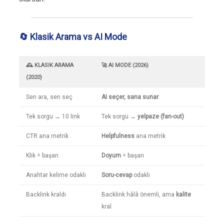
🔄 Klasik Arama vs AI Mode
🕰️ KLASIK ARAMA
🚀 AI MODE (2026)
(2020)
Sen ara, sen seç
AI seçer, sana sunar
Tek sorgu → 10 link
Tek sorgu →
yelpaze (fan-out)
CTR ana metrik
Helpfulness
ana metrik
Klik = başarı
Doyum
= başarı
Anahtar kelime odaklı
Soru-cevap
odaklı
Backlink kraldı
Backlink hâlâ önemli, ama
kalite
kral