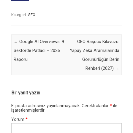
Kategori:
SEO
Post navigation
←
Google AI Overviews: 9
GEO Başucu Kılavuzu:
Sektörde Patladı – 2026
Yapay Zeka Aramalarında
Raporu
Görünürlüğün Derin
Rehberi (2027)
→
Bir yanıt yazın
E-posta adresiniz yayınlanmayacak.
Gerekli alanlar
*
ile
işaretlenmişlerdir
Yorum
*