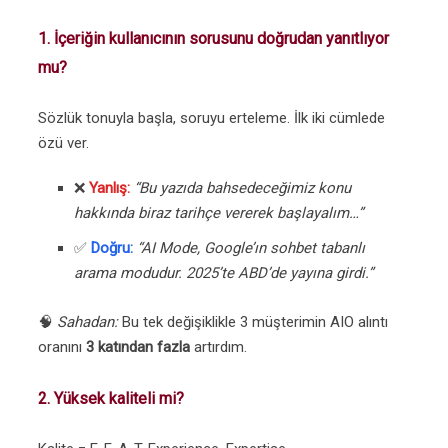
1. İçeriğin kullanıcının sorusunu doğrudan yanıtlıyor
mu?
Sözlük tonuyla başla, soruyu erteleme. İlk iki cümlede
özü ver.
❌
Yanlış:
“Bu yazıda bahsedeceğimiz konu
hakkında biraz tarihçe vererek başlayalım…”
✅
Doğru:
“AI Mode, Google’ın sohbet tabanlı
arama modudur. 2025’te ABD’de yayına girdi.”
🧠
Sahadan:
Bu tek değişiklikle 3 müşterimin AIO alıntı
oranını
3 katından fazla
artırdım.
2. Yüksek kaliteli mi?