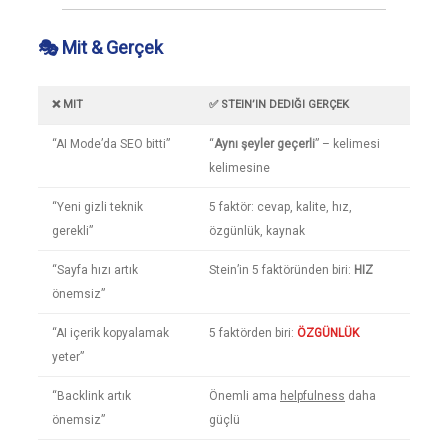
🎭 Mit & Gerçek
❌ MIT
✅ STEIN’IN DEDIĞI GERÇEK
“AI Mode’da SEO bitti”
“
Aynı şeyler geçerli
” – kelimesi
kelimesine
“Yeni gizli teknik
5 faktör: cevap, kalite, hız,
gerekli”
özgünlük, kaynak
“Sayfa hızı artık
Stein’in 5 faktöründen biri:
HIZ
önemsiz”
“AI içerik kopyalamak
5 faktörden biri:
ÖZGÜNLÜK
yeter”
“Backlink artık
Önemli ama
helpfulness
daha
önemsiz”
güçlü