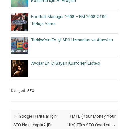
Kodlama için AI Araçları
Football Manager 2008 – FM 2008 %100
Türkçe Yama
Türkiye’nin En İyi SEO Uzmanları ve Ajansları
Avcılar En iyi Bayan Kuaförleri Listesi
Kategori:
SEO
Post navigation
←
Google Haritalar için
YMYL (Your Money Your
SEO Nasıl Yapılır? [En
Life) Tüm SEO Önerileri
→