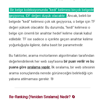
Bir belge koleksiyonunda “kedi” kelimesi birçok belgede
geçiyorsa, IDF değeri düşük olacaktır.
Ancak, belirli bir
belgede “kedi” kelimesi çok sık geçiyorsa, o belge için TF
değeri yüksek olacaktır. Bu durumda, “kedi” kelimesi o
belge için önemli bir anahtar hedef kelime olarak kabul
edilebilir. TF ise sadece o içerikte geçen anahtar kelime
yoğunluğuyla ilgilenir, daha basit bir parametredir.
Bu faktörler, arama motorlarının algoritmaları tarafından
değerlendirilerek her web sayfasına
bir puan verilir ve bu
puana göre
sıralama yapılır.
İlk sıralama, bir web sitesinin
arama sonuçlarında nerede görüneceğini belirlediği için
yabana atılmaması gerekir. 🎯
Re-Ranking (Yeniden Sıralama) Nedir? 🔄