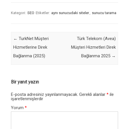
Kategori:
SEO
Etiketler:
aynı sunucudaki siteler
,
sunucu tarama
Post navigation
←
TurkNet Müşteri
Türk Telekom (Avea)
Hizmetlerine Direk
Müşteri Hizmetleri Direk
Bağlanma (2025)
Bağlanma 2025
→
Bir yanıt yazın
E-posta adresiniz yayınlanmayacak.
Gerekli alanlar
*
ile
işaretlenmişlerdir
Yorum
*