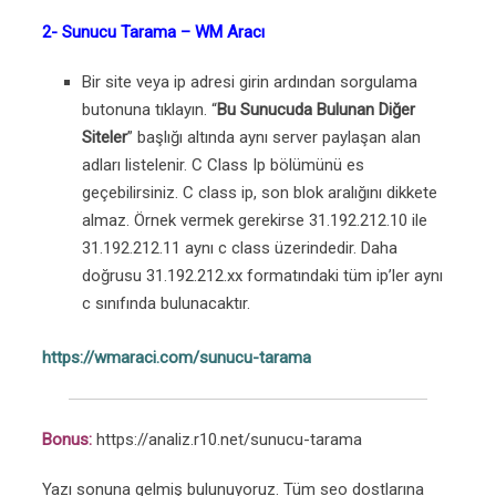
2- Sunucu Tarama – WM Aracı
Bir site veya ip adresi girin ardından sorgulama
butonuna tıklayın. “
Bu Sunucuda Bulunan Diğer
Siteler
” başlığı altında aynı server paylaşan alan
adları listelenir. C Class Ip bölümünü es
geçebilirsiniz. C class ip, son blok aralığını dikkete
almaz. Örnek vermek gerekirse 31.192.212.10 ile
31.192.212.11 aynı c class üzerindedir. Daha
doğrusu 31.192.212.xx formatındaki tüm ip’ler aynı
c sınıfında bulunacaktır.
https://wmaraci.com/sunucu-tarama
Bonus:
https://analiz.r10.net/sunucu-tarama
Yazı sonuna gelmiş bulunuyoruz. Tüm seo dostlarına